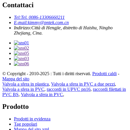
Contattaci
Tel:
Tel. 0086-13306660211
E-mail:
kimmy@pntek.com.cn
Indirizzo:
Città di Hengjie, distretto di Haishu, Ningbo
Zhejiang, Cina.
© Copyright - 2010-2025 : Tutti i diritti riservati.
Prodotti caldi
-
Mappa del sito
Valvola a sfera in plastica
,
Valvola a sfera in PVC a due pezzi
,
Valvola a sfera in PVC
,
raccordi in UPVC pn16
,
raccordi filettati in
PVC BS
,
Valvola a sfera in PVC
,
Prodotto
Prodotti in evidenza
Tag popolari
Mappa del sito.xml