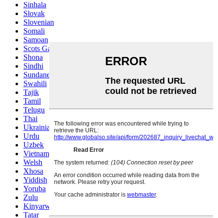
Sinhala
Slovak
Slovenian
Somali
Samoan
Scots Gaelic
Shona
Sindhi
Sundanese
Swahili
Tajik
Tamil
Telugu
Thai
Ukrainian
Urdu
Uzbek
Vietnamese
Welsh
Xhosa
Yiddish
Yoruba
Zulu
Kinyarwanda
Tatar